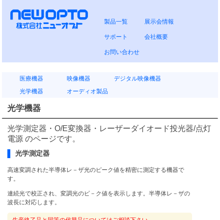
製品一覧
展示会情報
サポート
会社概要
お問い合わせ
医療機器
映像機器
デジタル映像機器
光学機器
オーディオ製品
光学機器
光学測定器・O/E変換器・レーザーダイオード投光器/点灯
電源 のページです。
光学測定器
高速変調された半導体レ－ザ光のピーク値を精密に測定する機器で
す。
連続光で校正され、変調光のピ－ク値を表示します。半導体レ－ザの
波長に対応します。