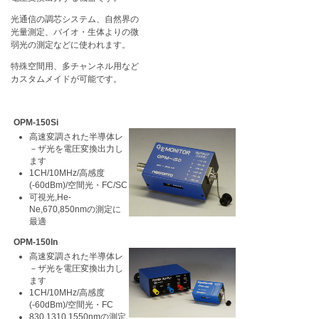
光通信の調芯システム、自然界の
光量測定、バイオ・生体よりの微
弱光の測定などに使われます。
特殊空間用、多チャンネル用など
カスタムメイドが可能です。
OPM-150Si
高速変調された半導体レ
－ザ光を電圧変換出力し
ます
1CH/10MHz/高感度
(-60dBm)/空間光・FC/SC
可視光,He-
Ne,670,850nmの測定に
最適
OPM-150In
高速変調された半導体レ
－ザ光を電圧変換出力し
ます
1CH/10MHz/高感度
(-60dBm)/空間光・FC
830,1310,1550nmの測定