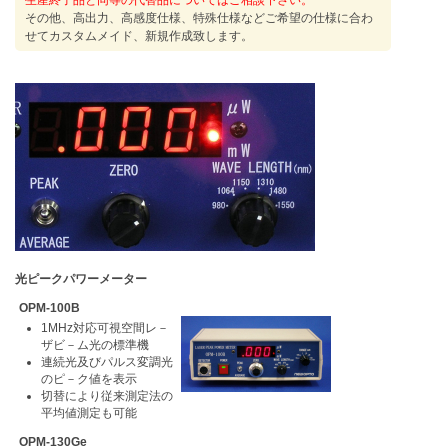
生産終了品と同等の代替品についてはご相談下さい。
その他、高出力、高感度仕様、特殊仕様などご希望の仕様に合わ
せてカスタムメイド、新規作成致します。
光ピークパワーメーター
OPM-100B
1MHz対応可視空間レ－
ザビ－ム光の標準機
連続光及びパルス変調光
のピ－ク値を表示
切替により従来測定法の
平均値測定も可能
OPM-130Ge