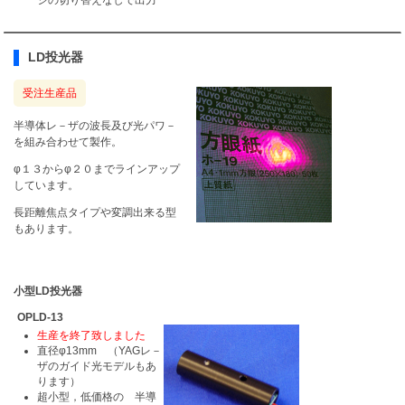
LD投光器
受注生産品
半導体レ－ザの波長及び光パワ－
を組み合わせて製作。
φ１３からφ２０までラインアップ
しています。
長距離焦点タイプや変調出来る型
もあります。
小型LD投光器
OPLD-13
生産を終了致しました
直径φ13mm （YAGレ－
ザのガイド光モデルもあ
ります）
超小型，低価格の 半導