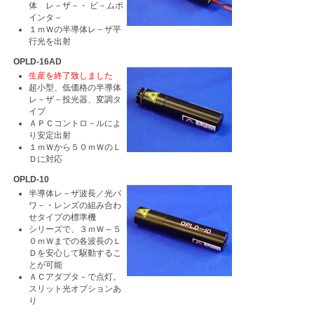
体 レ－ザ－・ ビ－ムポ
インタ－
１ｍＷの半導体レ－ザ平
行光を出射
OPLD-16AD
生産を終了致しました
超小型、低価格の半導体
レ－ザ－投光器、変調タ
イプ
ＡＰＣコントロ－ルによ
り安定出射
１ｍＷから５０ｍＷのＬ
Ｄに対応
OPLD-10
半導体レ－ザ波長／光パ
ワ－・レンズの組み合わ
せタイプの標準機
シリーズで、３ｍＷ～５
０ｍＷまでの各波長のＬ
Ｄを安心して駆動するこ
とが可能
ＡＣアダプタ－で点灯。
スリット光オプションあ
り