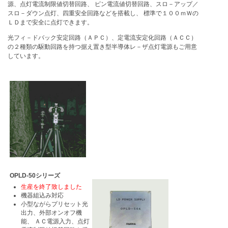
源、点灯電流制限値切替回路、 ピン電流値切替回路、スロ－アップ／
スロ－ダウン点灯、四重安全回路などを搭載し、 標準で１００ｍＷの
ＬＤまで安全に点灯できます。
光フィ－ドバック安定回路（ＡＰＣ）、定電流安定化回路（ＡＣＣ）
の２種類の駆動回路を持つ据え置き型半導体レ－ザ点灯電源もご用意
しています。
OPLD-50シリーズ
生産を終了致しました
機器組込み対応
小型ながらプリセット光
出力、外部オンオフ機
能、 ＡＣ電源入力、点灯