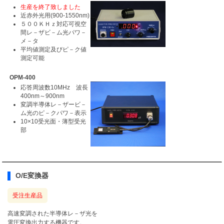
生産を終了致しました
近赤外光用(900-1550nm)
５００ＫＨｚ対応可視空
間レ－ザビ－ム光パワ－
メ－タ
平均値測定及びピ－ク値
測定可能
OPM-400
応答周波数10MHz 波長
400nm～900nm
変調半導体レ－ザービ－
ム光のピ－クパワ－表示
10×10受光面・薄型受光
部
O/E変換器
受注生産品
高速変調された半導体レ－ザ光を
電圧変換出力する機器です。