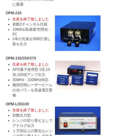
に最適
OPM-220
生産を終了致しました
差動2チャンネル仕様
10MHz/高感度/空間光・
FC
2本の光束を同時計測し
差を出力
OPM-330/350/370
生産を終了致しました
APD素子使用型 1倍,10
倍,100倍アンプ出力
30MHz - 150MHz対応
微弱空間レーザービーム
の光パワ－を高速電圧変
換
OPM-LOG100
生産を終了致しました
対数出力型
レンジの切り替えなしで
アナログ出力
１万倍以上の変化もレン
ジの切り替えなしで出力