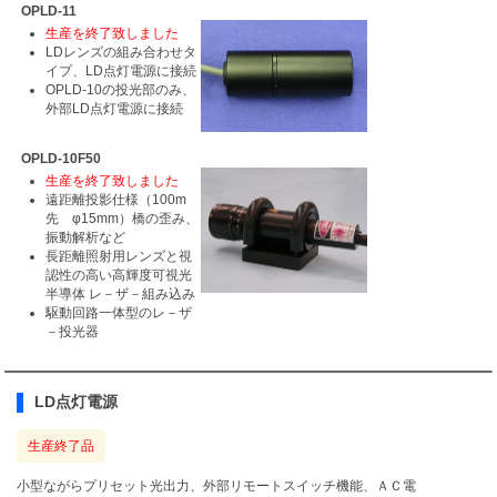
OPLD-11
生産を終了致しました
LDレンズの組み合わせタ
イプ、LD点灯電源に接続
OPLD-10の投光部のみ、
外部LD点灯電源に接続
OPLD-10F50
生産を終了致しました
遠距離投影仕様（100m
先 φ15mm）橋の歪み、
振動解析など
長距離照射用レンズと視
認性の高い高輝度可視光
半導体 レ－ザ－組み込み
駆動回路一体型のレ－ザ
－投光器
LD点灯電源
生産終了品
小型ながらプリセット光出力、外部リモートスイッチ機能、ＡＣ電