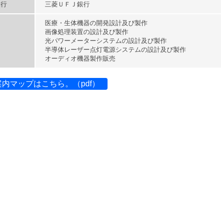
銀行
三菱ＵＦＪ銀行
医療・生体機器の開発設計及び製作
画像処理装置の設計及び製作
光パワーメーターシステムの設計及び製作
半導体レーザー点灯電源システムの設計及び製作
オーディオ機器製作販売
内マップはこちら。（pdf）