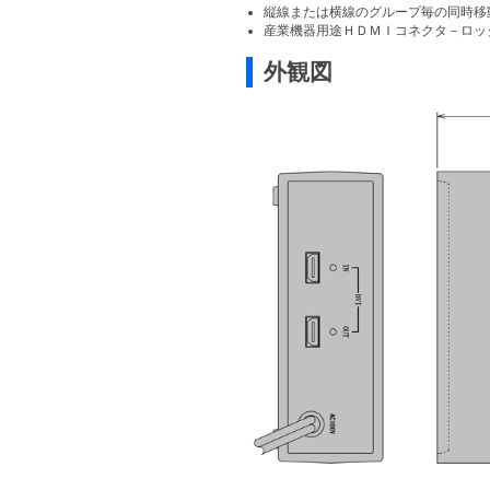
縦線または横線のグループ毎の同時移
産業機器用途ＨＤＭＩコネクタ－ロッ
外観図