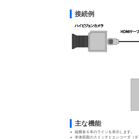
接続例
主な機能
縦横各６本のラインを表示します。
本体前面のスイッチとエンコーダ（ダ