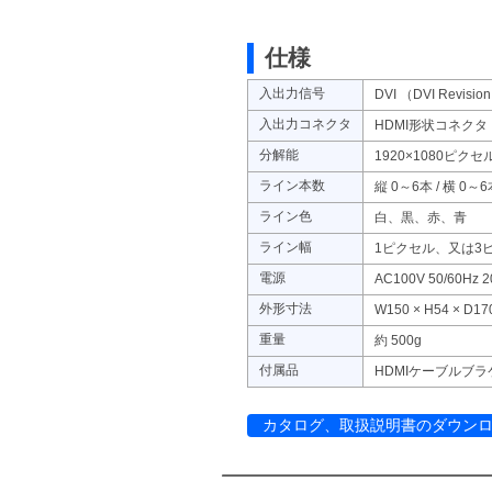
仕様
入出力信号
DVI （DVI Revis
入出力コネクタ
HDMI形状コネクタ
分解能
1920×1080ピクセ
ライン本数
縦 0～6本 / 横 0～
ライン色
白、黒、赤、青
ライン幅
1ピクセル、又は3
電源
AC100V 50/60Hz 
外形寸法
W150 × H54 ×
重量
約 500g
付属品
HDMIケーブルブ
カタログ、取扱説明書のダウン