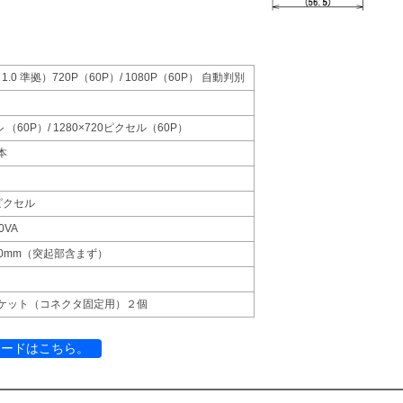
ion 1.0 準拠）720P（60P）/ 1080P（60P） 自動判別
ル （60P）/ 1280×720ピクセル（60P）
6本
ピクセル
20VA
 D170mm（突起部含まず）
ラケット（コネクタ固定用）２個
ロードはこちら。