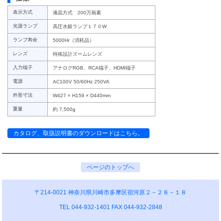
表示方式
液晶方式 200万画素
光源ランプ
高圧水銀ランプ１７０W
ランプ寿命
5000Hr（消耗品）
レンズ
特殊設計ズームレンズ
入力端子
アナログRGB、RCA端子、HDMI端子
電源
AC100V 50/60Hz 250VA
外形寸法
W427 × H159 × D440mm
重量
約 7,500g
カタログ、取扱説明書のダウンロードはこちら。
ページのトップへ
〒214-0021 神奈川県川崎市多摩区宿河原２－２８－１８
TEL 044-932-1401 FAX 044-932-2848