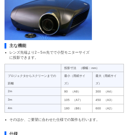
主な機能
レンズ先端より2～5ｍ先でで小型モニターサイズ
に投影できます。
投影寸法 （横幅：mm）
プロジェクタからスクリーンまでの
最小（用紙サイ
最大（用紙サイ
距離
ズ）
ズ）
2m
90 （A8）
300 （A4）
3m
105 （A7）
450 （A3）
4m
180 （B6）
600 （A2）
そのほか、ご要望に合わせた仕様での製作も行います。
仕様