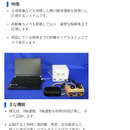
特徴
立体映像などを視聴した際の眼球運動を精密にに
計測するシステムです。
高解像カメラを搭載しており、厳密な輻輳角まで
計測します。
視認している物体までの距離をリアルタイムでグ
ラフ表示します。
主な機能
瞳孔径、X軸運動、Y軸運動を秒間30回計測し、す
べて記録します。
記録すると同時に視距離、視差、左右眼差など、
様々な値を計算しリアルタイムでグラフ表示しま