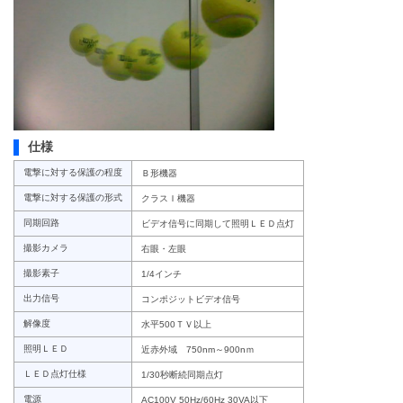
仕様
電撃に対する保護の程度
Ｂ形機器
電撃に対する保護の形式
クラスＩ機器
同期回路
ビデオ信号に同期して照明ＬＥＤ点灯
撮影カメラ
右眼・左眼
撮影素子
1/4インチ
出力信号
コンポジットビデオ信号
解像度
水平500ＴＶ以上
照明ＬＥＤ
近赤外域 750nm～900nｍ
ＬＥＤ点灯仕様
1/30秒断続同期点灯
電源
AC100V 50Hz/60Hz 30VA以下