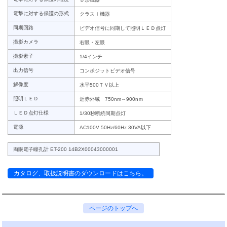
電撃に対する保護の形式
クラスＩ機器
同期回路
ビデオ信号に同期して照明ＬＥＤ点灯
撮影カメラ
右眼・左眼
撮影素子
1/4インチ
出力信号
コンポジットビデオ信号
解像度
水平500ＴＶ以上
照明ＬＥＤ
近赤外域 750nm～900nｍ
ＬＥＤ点灯仕様
1/30秒断続同期点灯
電源
AC100V 50Hz/60Hz 30VA以下
両眼電子瞳孔計 ET-200 14B2X00043000001
カタログ、取扱説明書のダウンロードはこちら。
ページのトップへ