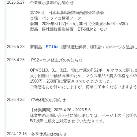
2025.5.27
企業展示参加のお知らせ
第126回 日本耳鼻咽喉科頭頸部外科学会
会場 パシフィコ横浜ノース
会期 2025年5月27日～5月30日（企業展示5/28～5/30）
製品 眼球回旋撮影装置 ET-60LM2 など
2025.5.23
新製品
ET-Lite
（眼球運動解析、瞳孔計）のページを追加
2025.4.23
PS2マウス値上げのお知らせ
OPVG110、31、31Z、40に付属のPS2ボールマウスに関し
入手困難且つ価格高騰のため、マウス単品の購入価格を202
1500円→2500円に変更させていただきました。
ご迷惑をおかけいたしますが、何卒ご了承くださいますよ
2025.4.23
GW休暇のお知らせ
【休業期間】2025.4.26～2025.5.6
休業中のお問い合わせに関しましては、ページ上の「お問
5/7以降に順次ご対応させていただきます。
2024.12.16
冬季休業のお知らせ